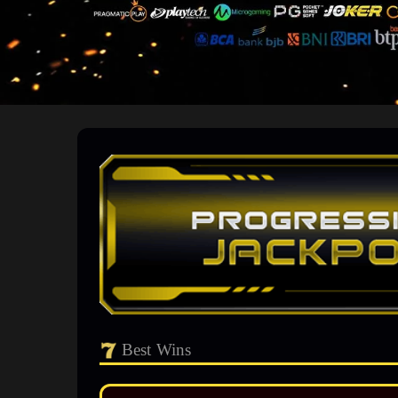
Best Wins