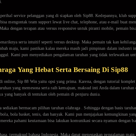
i.
perihal service pelanggan yang di siapkan oleh Sip88. Kedepannya, klub sup
bisa mengontak team support lewat live chat, telephone, atau e-mail buat m
 Maka dengan terapan atau versus responsive untuk piranti mobile, pemain bi
menariknya serta intuitif seperti versus desktop. Maka pemain tak kan kehil
mbah maju, kami pastikan kalau mereka masih jadi pimpinan dalam industri 
unggul. Kami pun menyediakan pengalaman taruhan yang tidak terlewatkan un
aga Yang Hebat Serta Bersaing Di Sip88
online, Sip 88 Win yaitu opsi yang prima. Karena, dengan tutorial komplet 
taruhan yang memesona serta raih kemajuan, maksud inti Anda dalam taruhan
aya yang banyak di tentukan oleh pemain di penjuru dunia.
a sediakan bermacam pilihan taruhan olahraga . Sehingga dengan basis taru
k bola, bola basket, tenis, dan banyak. Kami pun menjajakan kemungkinan ya
ereka pahami keutamaan bisa lakukan komunikasi secara nyaman dengan bah
asa, termaksud bahasa Indonesia. Maka dapat menegaskan pengalaman main ya