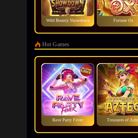
Wild Bounty Showdown
Fortune Ox
Hot Games
Rave Party Fever
Treasures of Azte