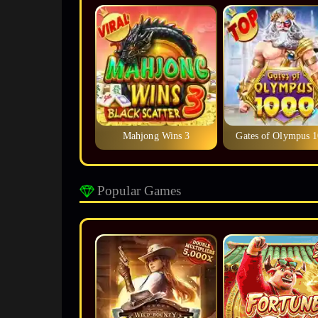
Mahjong Wins 3
Gates of Olympus 
Popular Games