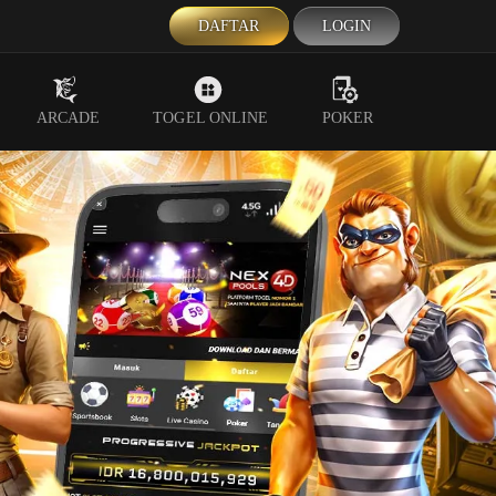
DAFTAR
LOGIN
ARCADE
TOGEL ONLINE
POKER