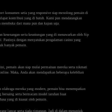
port konsumen setia yang responsive siap menolong pemain di
endapat kontribusi yang di butuh. Kami pun mendatangkan
sa membuka dari mana pun dan kapan saja.
angan kesenangan serta keuntungan yang di menawarkan oleh Sip
ini. Pastinya dengan menyatukan pengalaman casino yang
tuk banyak pemain.
ini, pemain akan siap mulai permainan mereka serta nikmati
 online. Maka, Anda akan mendapatkan beberapa kelebihan
han olahraga mereka yang modern, pemain bisa menempatkan
ng bersaing serta bermacam model taruhan buat
asa yang di kuasai oleh pemain.
ng lancar serta tiada rintangan. Jadi di dalam menunjuk