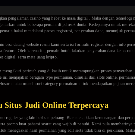
an pengalaman casino yang hebat ke masa digital . Maka dengan tehnologi 
entarkan untuk beberapa pemain di pelosok dunia. Kedepannya untuk mereka
, pemain bakal mendalami proses registrasi, penyerahan dana, menunjuk perma
in bisa datang website resmi kami serta isi formulir register dengan info pers
nya feature. Oleh karena itu, pemain butuh lakukan penyerahan dana ke acc
t digital, serta mata uang kripto.
Dan meng ikuti perintah yang di kasih untuk merampungkan proses penyerahan.
e ini menjajakan beragam type permainan, dimulai dari slots online, permaina
elusuran atau menelusuri category permainan untuk mendapatkan pujaan mere
 Situs Judi Online Terpercaya
promo reguler yang lain berikan peluang. Biar menaikkan kemenangan dan pe
serta promo buat pahami syarat yang wajib di penuhi. Kami pula memberinya 
menegaskan hasil permainan yang adil serta tidak bisa di perkiraan. Maka p