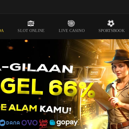
DA
SLOT ONLINE
LIVE CASINO
SPORTSBOOK