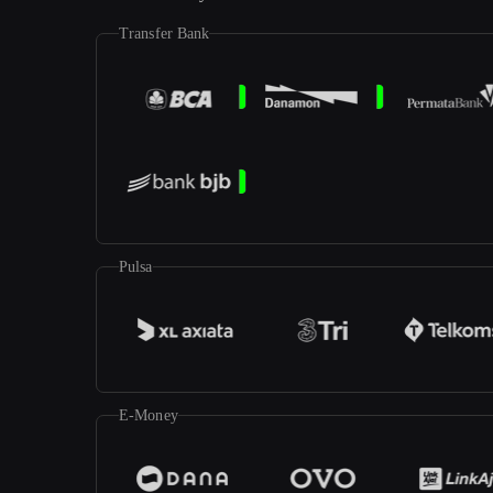
Transfer Bank
Pulsa
E-Money