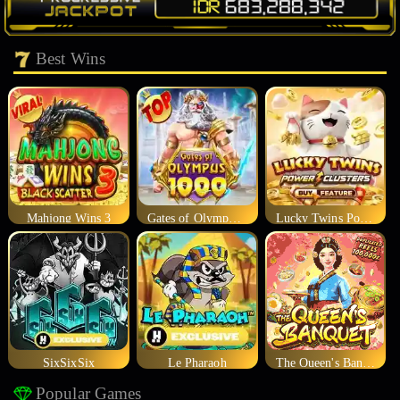
Best Wins
Mahjong Wins 3
Gates of Olympus 1000
Lucky Twins Power Clusters
SixSixSix
Le Pharaoh
The Queen's Banquet
Popular Games