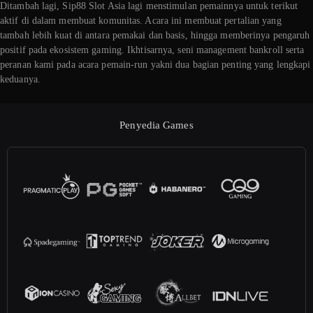
Ditambah lagi, Sip88 Slot Asia lagi menstimulan pemainnya untuk terikut
aktif di dalam membuat komunitas. Acara ini membuat pertalian yang
tambah lebih kuat di antara pemakai dan basis, hingga memberinya pengaruh
positif pada ekosistem gaming. Ikhtisarnya, seni management bankroll serta
peranan kami pada acara pemain-run yakni dua bagian penting yang lengkapi
keduanya.
Penyedia Games