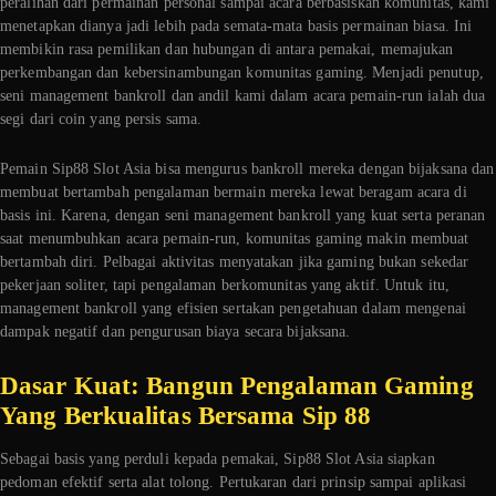
peralihan dari permainan personal sampai acara berbasiskan komunitas, kami
menetapkan dianya jadi lebih pada semata-mata basis permainan biasa. Ini
membikin rasa pemilikan dan hubungan di antara pemakai, memajukan
perkembangan dan kebersinambungan komunitas gaming. Menjadi penutup,
seni management bankroll dan andil kami dalam acara pemain-run ialah dua
segi dari coin yang persis sama.
Pemain Sip88 Slot Asia bisa mengurus bankroll mereka dengan bijaksana dan
membuat bertambah pengalaman bermain mereka lewat beragam acara di
basis ini. Karena, dengan seni management bankroll yang kuat serta peranan
saat menumbuhkan acara pemain-run, komunitas gaming makin membuat
bertambah diri. Pelbagai aktivitas menyatakan jika gaming bukan sekedar
pekerjaan soliter, tapi pengalaman berkomunitas yang aktif. Untuk itu,
management bankroll yang efisien sertakan pengetahuan dalam mengenai
dampak negatif dan pengurusan biaya secara bijaksana.
Dasar Kuat: Bangun Pengalaman Gaming
Yang Berkualitas Bersama Sip 88
Sebagai basis yang perduli kepada pemakai, Sip88 Slot Asia siapkan
pedoman efektif serta alat tolong. Pertukaran dari prinsip sampai aplikasi