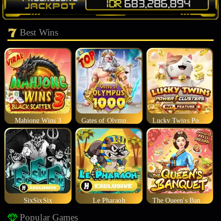
Best Wins
Mahjong Wins 3
Gates of Olympus 1000
Lucky Twins Power Clusters
SixSixSix
Le Pharaoh
The Queen's Banquet
Popular Games