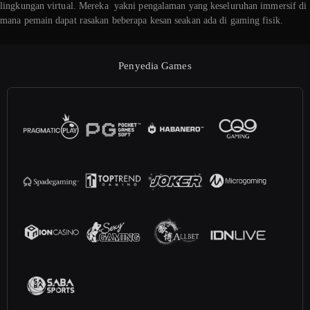
lingkungan virtual. Mereka yakni pengalaman yang keseluruhan immersif di
mana pemain dapat rasakan beberapa kesan seakan ada di gaming fisik.
Penyedia Games