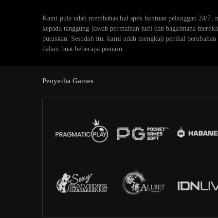
Kami pula udah membahas hal spek bantuan pelanggan 24/7, m
kepada tanggung-jawab permainan judi dan bagaimana mereka 
putuskan. Sesudah itu, kami udah mengkaji perihal perubahan 
dalam buat beberapa pemain.
Penyedia Games