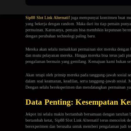
Sip88 Slot Link Alternatif
juga mempunyai komitmen buat mend
yang bekerja dengan random. Maka dari itu tiap pemain punya
permainan. Karenanya, pemain bisa membikin keputusan bermai
dengan perubahan technologi paling baru.
Mereka akan selalu menaikkan permainan slot mereka dengan 
dan mutu pelayanan mereka. Hingga mereka bisa terus jadi pimp
pengalaman bermain yang gemilang. Kemajuan kami bukan sek
Akan tetapi oleh prinsip mereka pada tanggung-jawab sosial se
dalam soal keamanan, keadilan, serta tanggung-jawab sosial. 
Dengan selalu bereksperimen dan mendatangkan permainan yang 
Data Penting: Kesempatan Kem
Jekpot ini selalu makin bertambah bersamaan dengan taruhan be
bertambah ketat, Sip88 Slot Link Alternatif terus mencolok 
berexperimen dan berusaha untuk memberi pengalaman judi ter