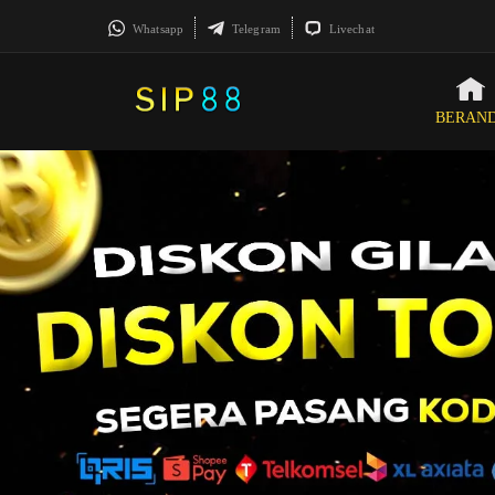
Whatsapp
Telegram
Livechat
BERAN