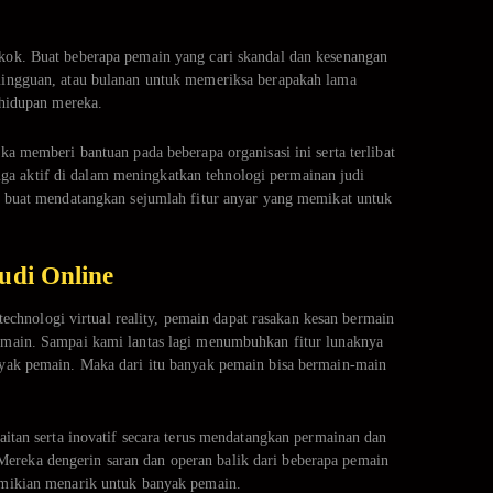
okok. Buat beberapa pemain yang cari skandal dan kesenangan
 mingguan, atau bulanan untuk memeriksa berapakah lama
ehidupan mereka.
a memberi bantuan pada beberapa organisasi ini serta terlibat
ga aktif di dalam meningkatkan tehnologi permainan judi
ha buat mendatangkan sejumlah fitur anyar yang memikat untuk
udi Online
technologi virtual reality, pemain dapat rasakan kesan bermain
pemain. Sampai kami lantas lagi menumbuhkan fitur lunaknya
anyak pemain. Maka dari itu banyak pemain bisa bermain-main
aitan serta inovatif secara terus mendatangkan permainan dan
ereka dengerin saran dan operan balik dari beberapa pemain
demikian menarik untuk banyak pemain.