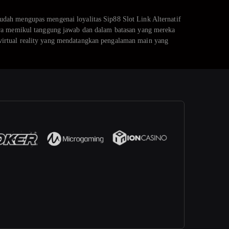
dah mengupas mengenai loyalitas Sip88 Slot Link Alternatif
ara memikul tanggung jawab dan dalam batasan yang mereka
i virtual reality yang mendatangkan pengalaman main yang