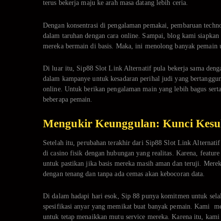
terus bekerja maju ke arah masa datang lebih ceria.
Dengan konsentrasi di pengalaman pemakai, pembaruan technol
dalam taruhan dengan cara online. Sampai, blog kami siapkan
mereka bermain di basis. Maka, ini menolong banyak pemain un
Di luar itu, Sip88 Slot Link Alternatif pula bekerja sama de
dalam kampanye untuk kesadaran perihal judi yang bertanggu
online. Untuk berikan pengalaman main yang lebih bagus serta
beberapa pemain.
Mengukir Keunggulan: Kunci Kesuks
Setelah itu, perubahan terakhir dari Sip88 Slot Link Alternati
di casino fisik dengan hubungan yang realitas. Karena, feat
untuk pastikan jika basis mereka masih aman dan teruji. Mer
dengan tenang dan tanpa ada cemas akan kebocoran data.
Di dalam hadapi hari esok, Sip 88 punya komitmen untuk selal
spesifikasi anyar yang memikat buat banyak pemain. Kami me
untuk tetap menaikkan mutu service mereka. Karena itu, kami