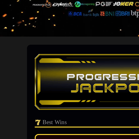
Best Wins