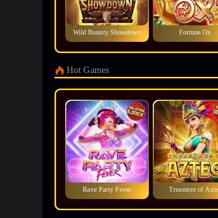
Wild Bounty Showdown
Fortune Ox
Hot Games
Rave Party Fever
Treasures of Azte