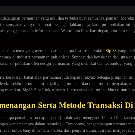
atangkan permainan yang adil dan terbuka buat semuanya pemain. Mereka me
i kesempatan yang mirip buat menang. Bahkan juga, kami pun sediakan info 
n yang pintar dan informasional. Waktu kita lihat hari depan, kita bisa men
beberapa tema yang memikat dan beberapa feature interaktif
Sip 88
yang melip
inan di industri permainan judi online. Support dan keyakinan dari juta-an p
edar di putuskan oleh design permainan yang memikat dan technologi yang 
rta kesadaran bakal efek permainan judi kepada rakyat. Sebagai pimpinan di i
Mereka selalu berusaha untuk jadi yang terhebat dan memberinya pengalaman m
memikat, Sip88 Slot Link Alternatif terus akan jadi tujuan khusus untuk pe
enangan Serta Metode Transaksi Di S
berapa pemain, serta dapat gapai jumlah yang mengganti hidup. Oleh karena it
dengan keutamaannya dalam tehnologi. Contohnya, pengembangan permainan, se
hebat untuk banyak pemain mereka dari penjuru dunia. Karena, menjadi satu d