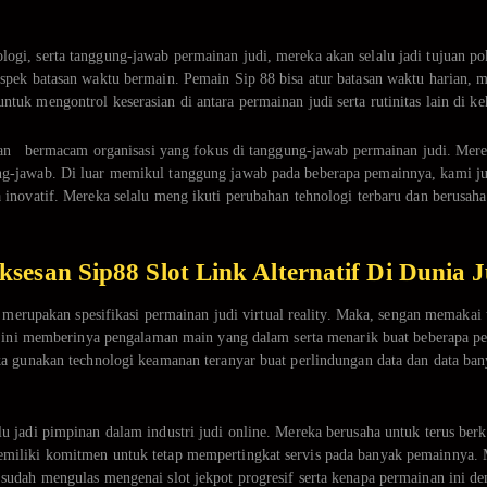
ogi, serta tanggung-jawab permainan judi, mereka akan selalu jadi tujuan p
 spek batasan waktu bermain. Pemain Sip 88 bisa atur batasan waktu harian,
tuk mengontrol keserasian di antara permainan judi serta rutinitas lain di k
ngan bermacam organisasi yang fokus di tanggung-jawab permainan judi. Merek
ng-jawab. Di luar memikul tanggung jawab pada beberapa pemainnya, kami ju
 inovatif. Mereka selalu meng ikuti perubahan tehnologi terbaru dan berusa
esan Sip88 Slot Link Alternatif Di Dunia J
f merupakan spesifikasi permainan judi virtual reality. Maka, sengan memakai 
ure ini memberinya pengalaman main yang dalam serta menarik buat beberapa 
eka gunakan technologi keamanan teranyar buat perlindungan data dan data b
u jadi pimpinan dalam industri judi online. Mereka berusaha untuk terus berk
miliki komitmen untuk tetap mempertingkat servis pada banyak pemainnya. M
 sudah mengulas mengenai slot jekpot progresif serta kenapa permainan ini 