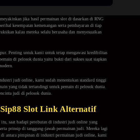
yakinkan jika hasil permainan slot di dasarkan di RNG
perihal kesempatan kemenangan serta pembayaran di tiap
yaksikan kalau mereka selalu berusaha dan menyesuaikan
ur. Penting untuk kami untuk tetap mengawasi kredibilitas
emain di pelosok dunia yaitu bukti dari sukses saat siapkan
modern.
ndustri judi online, kami sudah menentukan standard tinggi
ain yang tidak tertandingi untuk pemain di pelosok dunia.
ncinta judi di pelosok dunia.
ip88 Slot Link Alternatif
u, saat hadapi perebutan di industri judi online yang
rta prinsip di tanggung-jawab permainan judi. Mereka lagi
i antara pimpinan di industri permainan judi online, kami