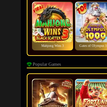
Mahjong Wins 3
Gates of Olympus 
Popular Games