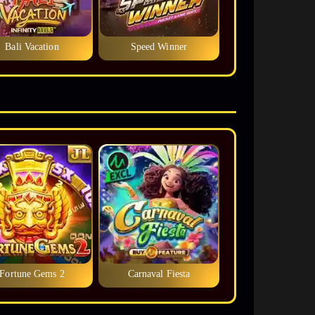
Bali Vacation
Speed Winner
Fortune Gems 2
Carnaval Fiesta