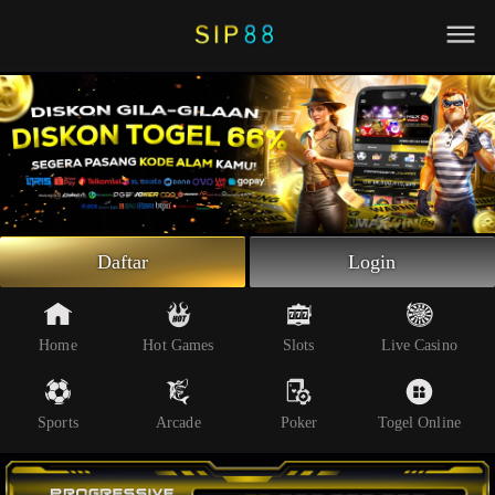
Beranda
Slot Online
Live Casino
Sportsbook
Arcade
Togel Online
Daftar
Login
Poker
Whatsapp
Home
Hot Games
Slots
Live Casino
Telegram
Sports
Arcade
Poker
Togel Online
Livechat