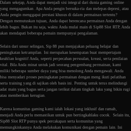
Dalam sekejap, Anda dapat menjadi sisi integral dari dunia gaming online
yang mengagumkan. Apa Anda pengin bersuka-ria dan melepas depresi, atau
Anda pengin menggapai prestasi khusus di dalam permainan tertentu?
Dengan memutuskan tujuan, Anda dapat berencana permainan Anda dengan
lebih bagus. Bukan itu saja, waktu Anda mulai main di Sip88 Slot RTP, Anda
akan mendapati beberapa pemain mempunyai pengalaman.
Selain dari unsur selingan, Sip 88 pun menjajakan peluang belajar dan
peningkatan ketrampilan. Ini merupakan kesempatan buat mempertajam
keahlian kognitif Anda, seperti perpecahan persoalan, kreasi, serta penilaian
vital. Bila Anda minat untuk jadi seorang pengembang permainan, kami
miliki beberapa sumber daya yang bisa menolong Anda mengawali. Anda
bisa menyadari proses peningkatan permainan dengan meng ikuti pelatihan
serta training yang di sajikan oleh basis ini. Penting untuk terus melindungi
adat main yang bagus serta jangan terikut dalam tingkah laku yang bikin rugi
atau memberikan kerugian.
Karena komunitas gaming kami ialah lokasi yang inklusif dan ramah,
menjadi Anda perlu memastikan untuk pun bertingkahlaku cocok. Selain itu,
Sip88 Slot RTP punya spek percakapan serta komunitas yang
memungkinkannya Anda melakukan komunikasi dengan pemain lain. Ini