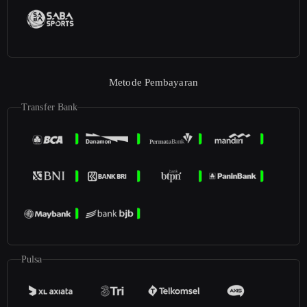
Metode Pembayaran
Transfer Bank
Pulsa