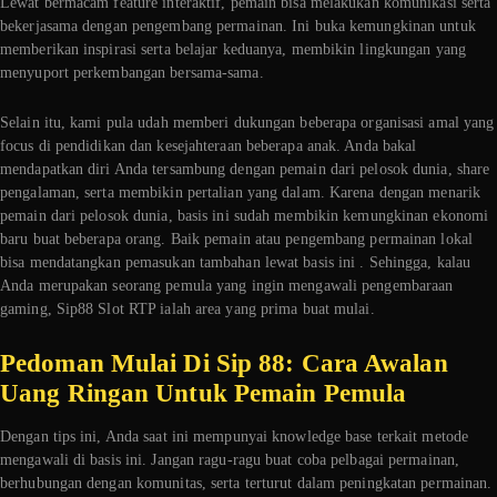
Lewat bermacam feature interaktif, pemain bisa melakukan komunikasi serta
bekerjasama dengan pengembang permainan. Ini buka kemungkinan untuk
memberikan inspirasi serta belajar keduanya, membikin lingkungan yang
menyuport perkembangan bersama-sama.
Selain itu, kami pula udah memberi dukungan beberapa organisasi amal yang
focus di pendidikan dan kesejahteraan beberapa anak. Anda bakal
mendapatkan diri Anda tersambung dengan pemain dari pelosok dunia, share
pengalaman, serta membikin pertalian yang dalam. Karena dengan menarik
pemain dari pelosok dunia, basis ini sudah membikin kemungkinan ekonomi
baru buat beberapa orang. Baik pemain atau pengembang permainan lokal
bisa mendatangkan pemasukan tambahan lewat basis ini . Sehingga, kalau
Anda merupakan seorang pemula yang ingin mengawali pengembaraan
gaming, Sip88 Slot RTP ialah area yang prima buat mulai.
Pedoman Mulai Di Sip 88: Cara Awalan
Uang Ringan Untuk Pemain Pemula
Dengan tips ini, Anda saat ini mempunyai knowledge base terkait metode
mengawali di basis ini. Jangan ragu-ragu buat coba pelbagai permainan,
berhubungan dengan komunitas, serta terturut dalam peningkatan permainan.