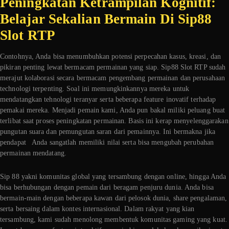
Peningkatan Ketrampilan Kognitif:
Belajar Sekalian Bermain Di Sip88
Slot RTP
Contohnya, Anda bisa menumbuhkan potensi perpecahan kasus, kreasi, dan
pikiran penting lewat bermacam permainan yang siap. Sip88 Slot RTP sudah
merajut kolaborasi secara bermacam pengembang permainan dan perusahaan
technologi terpenting. Soal ini memungkinkannya mereka untuk
mendatangkan tehnologi teranyar serta beberapa feature inovatif terhadap
pemakai mereka. Menjadi pemain kami, Anda pun bakal miliki peluang buat
terlibat saat proses peningkatan permainan. Basis ini kerap menyelenggarakan
pungutan suara dan pemungutan saran dari pemainnya. Ini bermakna jika
pendapat Anda sangatlah memiliki nilai serta bisa mengubah perubahan
permainan mendatang.
Sip 88 yakni komunitas global yang tersambung dengan online, hingga Anda
bisa berhubungan dengan pemain dari beragam penjuru dunia. Anda bisa
bermain-main dengan beberapa kawan dari pelosok dunia, share pengalaman,
serta bersaing dalam kontes internasional. Dalam rakyat yang kian
tersambung, kami sudah menolong membentuk komunitas gaming yang kuat.