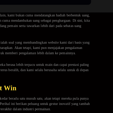
 lain, kami bukan cuma mendatangkan hadiah berbentuk uang,
n cuma mendambakan uang sebagai penghargaan. Di sini, kita
ng pemain serta tawarkan lebih dari pada sebatas uang
 ialah soal yang membandingkan website kami dari basis yang
a harapkan. Akan tetapi, kami pun menjajakan pengalaman
untuk memberi pengalaman lebih dalam ke pemainnya.
ka berasa lebih terpacu untuk main dan capai prestasi paling
terus beralih, dan kami selalu berusaha selalu untuk di depan
t Win
kedar beradu satu musuh satu, akan tetapi mereka pula punya
rihal ini berikan peluang untuk gestur inovatif yang tambah
terakhir dalam industri permainan.