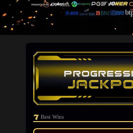
Best Wins