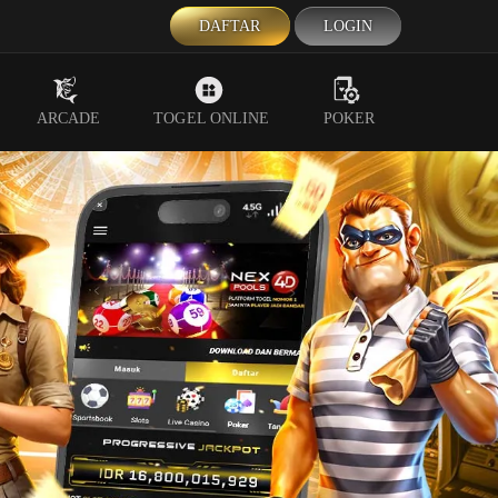
DAFTAR
LOGIN
ARCADE
TOGEL ONLINE
POKER