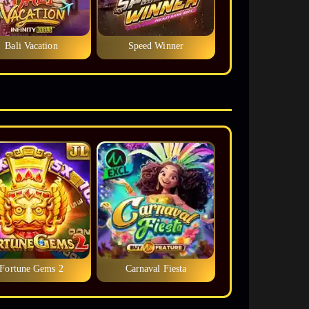
Bali Vacation
Speed Winner
Fortune Gems 2
Carnaval Fiesta