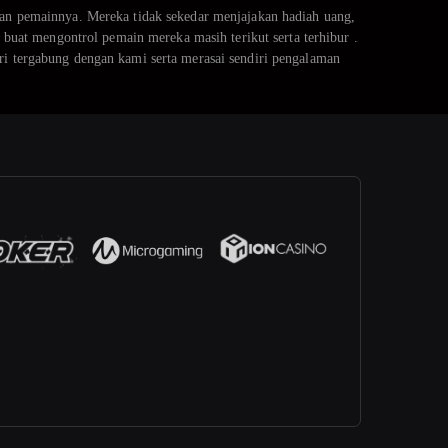
gan pemainnya. Mereka tidak sekedar menjajakan hadiah uang,
 buat mengontrol pemain mereka masih terikut serta terhibur .
i tergabung dengan kami serta merasai sendiri pengalaman