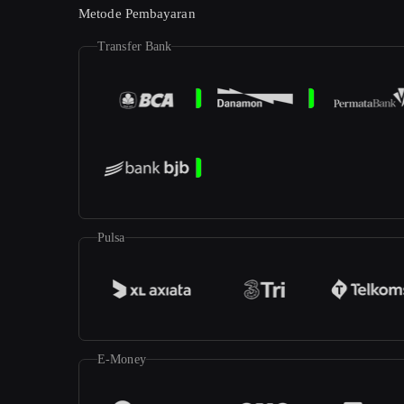
Metode Pembayaran
Transfer Bank
Pulsa
E-Money