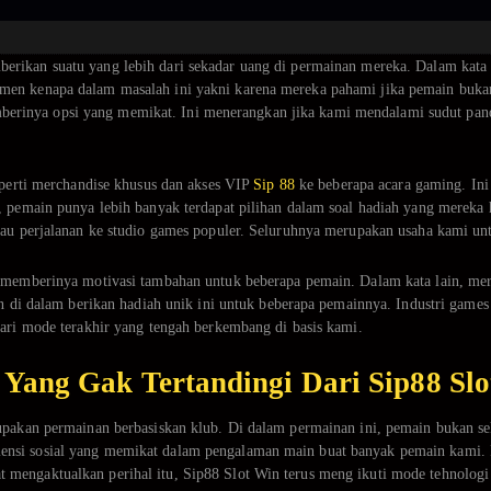
rikan suatu yang lebih dari sekadar uang di permainan mereka. Dalam kata
umen kenapa dalam masalah ini yakni karena mereka pahami jika pemain buka
rinya opsi yang memikat. Ini menerangkan jika kami mendalami sudut panda
seperti merchandise khusus dan akses VIP
Sip 88
ke beberapa acara gaming. Ini
n, pemain punya lebih banyak terdapat pilihan dalam soal hadiah yang merek
 atau perjalanan ke studio games populer. Seluruhnya merupakan usaha kami 
i memberinya motivasi tambahan untuk beberapa pemain. Dalam kata lain, mere
in di dalam berikan hadiah unik ini untuk beberapa pemainnya. Industri games 
dari mode terakhir yang tengah berkembang di basis kami.
ang Gak Tertandingi Dari Sip88 Slo
rupakan permainan berbasiskan klub. Di dalam permainan ini, pemain bukan se
nsi sosial yang memikat dalam pengalaman main buat banyak pemain kami. Pe
 mengaktualkan perihal itu, Sip88 Slot Win terus meng ikuti mode tehnologi 