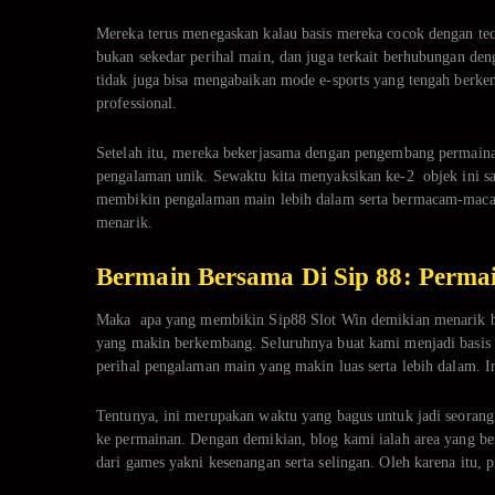
Mereka terus menegaskan kalau basis mereka cocok dengan tech
bukan sekedar perihal main, dan juga terkait berhubungan deng
tidak juga bisa mengabaikan mode e-sports yang tengah berke
professional.
Setelah itu, mereka bekerjasama dengan pengembang permainan
pengalaman unik. Sewaktu kita menyaksikan ke-2 objek ini sa
membikin pengalaman main lebih dalam serta bermacam-macam
menarik.
Bermain Bersama Di Sip 88: Perma
Maka apa yang membikin Sip88 Slot Win demikian menarik buat
yang makin berkembang. Seluruhnya buat kami menjadi basis y
perihal pengalaman main yang makin luas serta lebih dalam. I
Tentunya, ini merupakan waktu yang bagus untuk jadi seorang
ke permainan. Dengan demikian, blog kami ialah area yang be
dari games yakni kesenangan serta selingan. Oleh karena itu, 