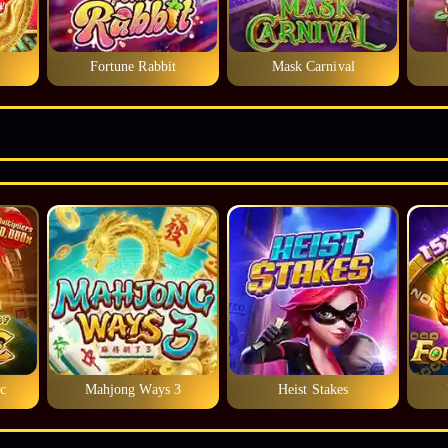
Fortune Rabbit
Mask Carnival
c
Mahjong Ways 3
Heist Stakes