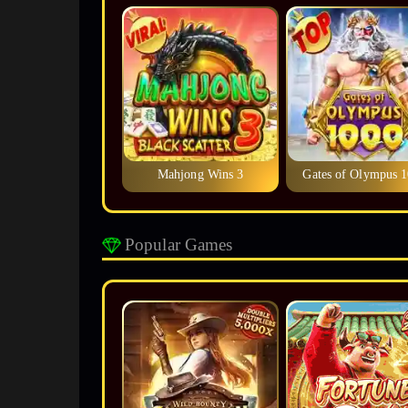
Mahjong Wins 3
Gates of Olympus 
Popular Games